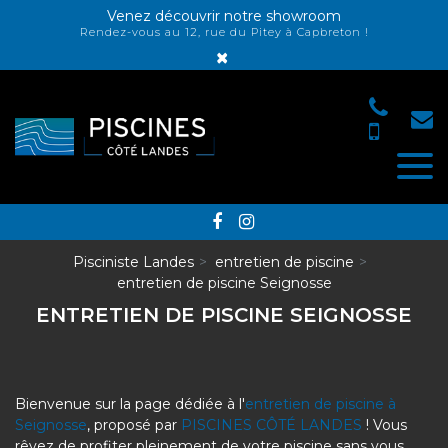
Panneau de gestion des cookies
Venez découvrir notre showroom
Rendez-vous au 12, rue du Pitey à Capbreton !
×
Pisciniste Landes
entretien de piscine
entretien de piscine Seignosse
ENTRETIEN DE PISCINE SEIGNOSSE
Bienvenue sur la page dédiée à l'
entretien de piscine à
Seignosse
, proposé par
PISCINES CÔTÉ LANDES
! Vous
rêvez de profiter pleinement de votre piscine sans vous