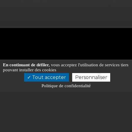
En continuant de défiler,
vous acceptez l'utilisation de services tiers
pouvant installer des cookies
CONTACTEZ-NOUS POUR L'ÉTUDE
Tout accepter
Personnaliser
DE VOTRE PROJET
Politique de confidentialité
DEVIS GRATUIT
ETUDE DE VOTRE PROJET