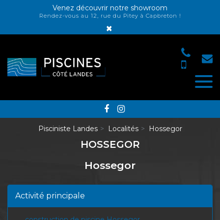
Panneau de gestion des cookies
Venez découvrir notre showroom
Rendez-vous au 12, rue du Pitey à Capbreton !
×
Pisciniste Landes
Localités
Hossegor
HOSSEGOR
Hossegor
Activité principale
construction de piscine Hossegor